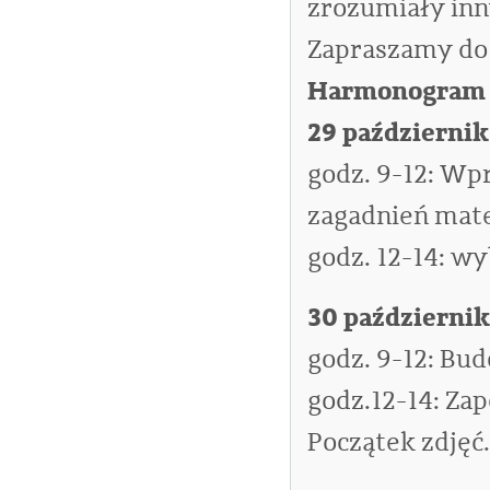
zrozumiały in
Zapraszamy do
Harmonogram 
29 październi
godz. 9-12: W
zagadnień mat
godz. 12-14: w
30 październi
godz. 9-12: Bud
godz.12-14: Za
Początek zdjęć.