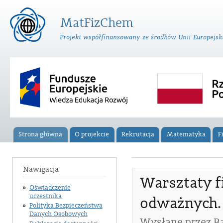
Prz
do
MatFizChem
tre
Projekt współfinansowany ze środków Unii Europejsk
Loga unijne
Strona główna
O projekcie
Rekrutacja
Matematyka
F
Menu główne
Nawigacja
Warsztaty 
Oświadczenie
uczestnika
odważnych.
Polityka Bezpieczeństwa
Danych Osobowych
Wysłane przez
B