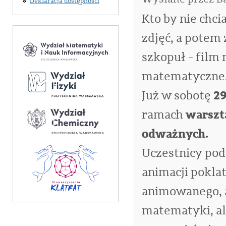
Deklaracja dostępności
Kto by nie chci
zdjęć, a potem 
szkopuł - film
matematyczne.
29
Już w sobotę
warszt
ramach
odważnych.
Uczestnicy pod
animacji pokla
animowanego, a
matematyki, ale