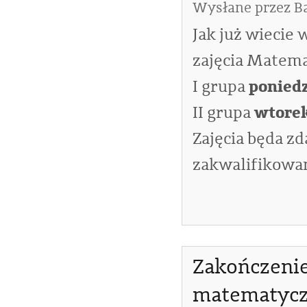
Wysłane przez
B
Jak już wiecie
zajęcia Matema
poniedz
I grupa
wtorek
II grupa
Zajęcia będa zd
zakwalifikowan
Zakończenie
matematyc