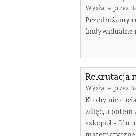
Wysłane przez
B
Przedłużamy re
(indywidualne 
Rekrutacja 
Wysłane przez
B
Kto by nie chci
zdjęć, a potem 
szkopuł - film
matematyczne.