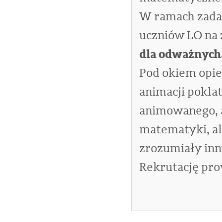
W ramach zadan
uczniów LO na 
dla odważnych
Pod okiem opie
animacji pokla
animowanego, a
matematyki, ale
zrozumiały in
Rekrutację pr